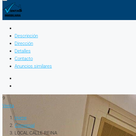
Descripción
Dirección
Detalles
Contacto
Anuncios similares
9
Venta
Home
Comercial
LOCAL CALLE REINA