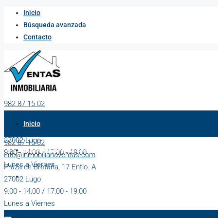
Inicio
Búsqueda avanzada
Contacto
982 87 15 02
info@inmobiliariaventas.com
Inicio
Praza de Bretaña, 17 Entlo. A
27002 Lugo
982 87 15 02
Búsqueda avanzada
9:00 - 14:00 / 17:00 - 19:00
info@inmobiliariaventas.com
Lunes a Viernes
Praza de Bretaña, 17 Entlo. A
Contacto
27002 Lugo
9:00 - 14:00 / 17:00 - 19:00
Lunes a Viernes