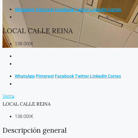
WhatsApp
Pinterest
Facebook
Twitter
LinkedIn
Correo
LOCAL CALLE REINA
138.000€
WhatsApp
Pinterest
Facebook
Twitter
LinkedIn
Correo
Venta
LOCAL CALLE REINA
138.000€
Descripción general