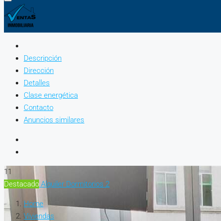
Descripción
Dirección
Detalles
Clase energética
Contacto
Anuncios similares
11
Destacado
Alquiler
Dormitorios 2
Home
Viviendas