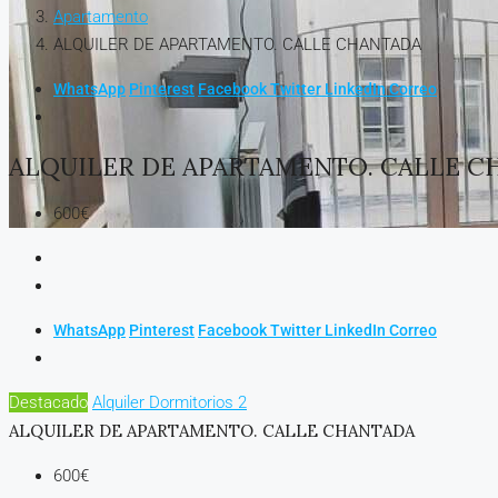
Apartamento
ALQUILER DE APARTAMENTO. CALLE CHANTADA
WhatsApp
Pinterest
Facebook
Twitter
LinkedIn
Correo
ALQUILER DE APARTAMENTO. CALLE C
600€
WhatsApp
Pinterest
Facebook
Twitter
LinkedIn
Correo
Destacado
Alquiler
Dormitorios 2
ALQUILER DE APARTAMENTO. CALLE CHANTADA
600€