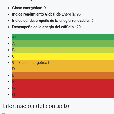
Clase energética:
D
Índice rendimiento Global de Energía:
95
Índice del desempeño de la enegía renovable:
D
Desempeño de la enegía del edificio :
20
A+
A
B
C
95 | Clase energética D
D
E
F
G
H
Información del contacto