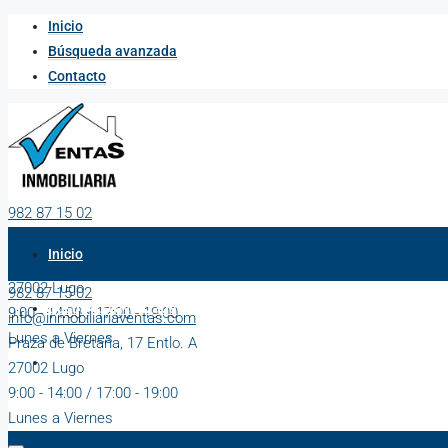
Inicio
Búsqueda avanzada
Contacto
982 87 15 02
info@inmobiliariaventas.com
Inicio
Praza de Bretaña, 17 Entlo. A
27002 Lugo
982 87 15 02
Búsqueda avanzada
9:00 - 14:00 / 17:00 - 19:00
info@inmobiliariaventas.com
Lunes a Viernes
Praza de Bretaña, 17 Entlo. A
Contacto
27002 Lugo
9:00 - 14:00 / 17:00 - 19:00
Lunes a Viernes