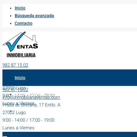
Inicio
Búsqueda avanzada
Contacto
982 87 15 02
info@inmobiliariaventas.com
Inicio
Praza de Bretaña, 17 Entlo. A
27002 Lugo
982 87 15 02
Búsqueda avanzada
9:00 - 14:00 / 17:00 - 19:00
info@inmobiliariaventas.com
Lunes a Viernes
Praza de Bretaña, 17 Entlo. A
Contacto
27002 Lugo
9:00 - 14:00 / 17:00 - 19:00
Lunes a Viernes