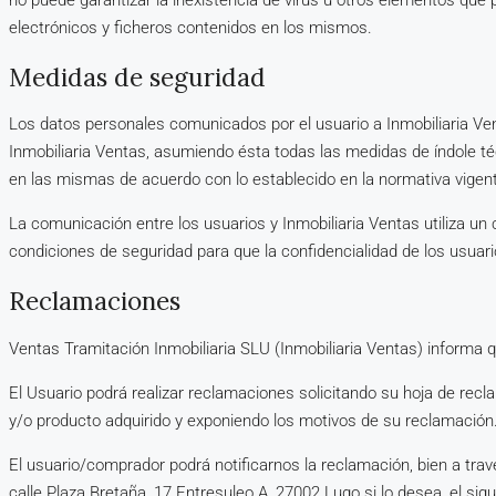
no puede garantizar la inexistencia de virus u otros elementos qu
electrónicos y ficheros contenidos en los mismos.
Medidas de seguridad
Los datos personales comunicados por el usuario a Inmobiliaria V
Inmobiliaria Ventas, asumiendo ésta todas las medidas de índole téc
en las mismas de acuerdo con lo establecido en la normativa vigen
La comunicación entre los usuarios y Inmobiliaria Ventas utiliza un
condiciones de seguridad para que la confidencialidad de los usuari
Reclamaciones
Ventas Tramitación Inmobiliaria SLU (Inmobiliaria Ventas) informa q
El Usuario podrá realizar reclamaciones solicitando su hoja de recl
y/o producto adquirido y exponiendo los motivos de su reclamación
El usuario/comprador podrá notificarnos la reclamación, bien a travé
calle Plaza Bretaña, 17 Entresuleo A, 27002 Lugo si lo desea, el sig