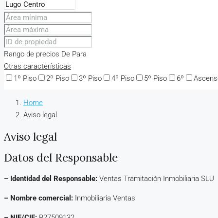
Rango de precios
De
Para
Otras características
1º Piso
2º Piso
3º Piso
4º Piso
5º Piso
6º
Ascens
Home
Aviso legal
Aviso legal
Datos del Responsable
– Identidad del Responsable:
Ventas Tramitación Inmobiliaria SLU
– Nombre comercial:
Inmobiliaria Ventas
– NIF/CIF:
B27509132