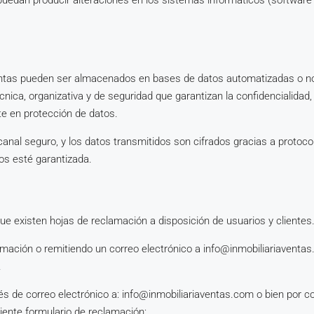
e puedan producir alteraciones en los sistemas informáticos (softwa
entas pueden ser almacenados en bases de datos automatizadas o no,
nica, organizativa y de seguridad que garantizan la confidencialidad, 
te en protección de datos.
 canal seguro, y los datos transmitidos son cifrados gracias a protoco
os esté garantizada.
ue existen hojas de reclamación a disposición de usuarios y clientes
amación o remitiendo un correo electrónico a info@inmobiliariaventas
.
s de correo electrónico a: info@inmobiliariaventas.com o bien por corr
uiente formulario de reclamación: