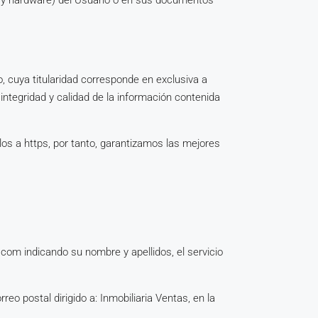
re y hardware) del Usuario o en sus documentos
 cuya titularidad corresponde en exclusiva a
integridad y calidad de la información contenida
los a https, por tanto, garantizamos las mejores
.
.com indicando su nombre y apellidos, el servicio
eo postal dirigido a: Inmobiliaria Ventas, en la